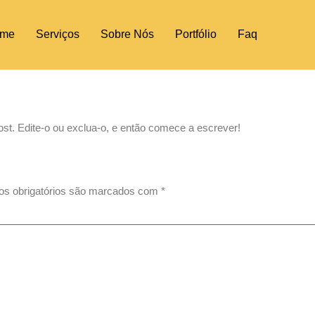
me
Serviços
Sobre Nós
Portfólio
Faq
st. Edite-o ou exclua-o, e então comece a escrever!
s obrigatórios são marcados com
*